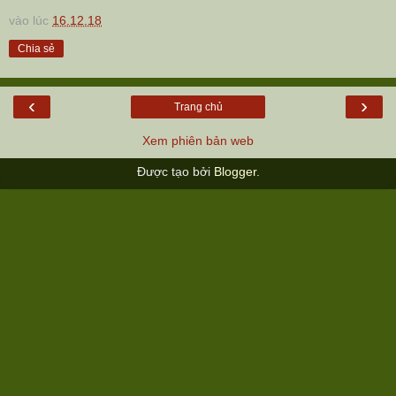
vào lúc
16.12.18
Chia sẻ
‹
›
Trang chủ
Xem phiên bản web
Được tạo bởi
Blogger
.