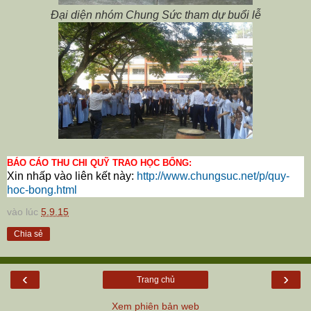
Đại diện nhóm Chung Sức tham dự buổi lễ
BÁO CÁO THU CHI QUỸ TRAO HỌC BỔNG:
Xin nhấp vào liên kết này:
http://www.chungsuc.net/p/quy-
hoc-bong.html
vào lúc
5.9.15
Chia sẻ
‹
›
Trang chủ
Xem phiên bản web